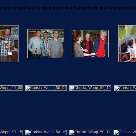
rlind zum halben Jahrhundert einer Schaloberin aus Vohenstrauß