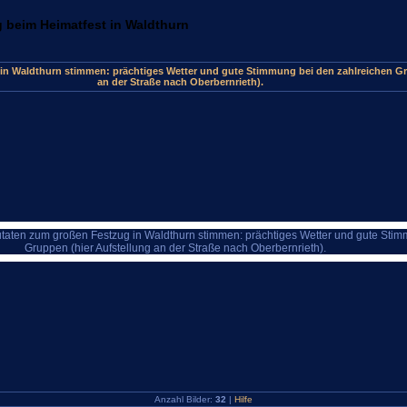
 beim Heimatfest in Waldthurn
in Waldthurn stimmen: prächtiges Wetter und gute Stimmung bei den zahlreichen Gr
an der Straße nach Oberbernrieth).
Anzahl Bilder:
32
|
Hilfe