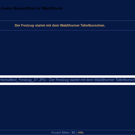
 beim Heimatfest in Waldthurn
Der Festzug startet mit dem Waldthurner Taferlburschen.
Anzahl Bilder:
32
|
Hilfe